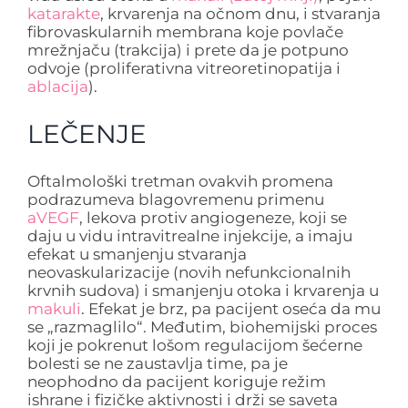
katarakte
, krvarenja na očnom dnu, i stvaranja
fibrovaskularnih membrana koje povlače
mrežnjaču (trakcija) i prete da je potpuno
odvoje (proliferativna vitreoretinopatija i
ablacija
).
LEČENJE
Oftalmološki tretman ovakvih promena
podrazumeva blagovremenu primenu
aVEGF
, lekova protiv angiogeneze, koji se
daju u vidu intravitrealne injekcije, a imaju
efekat u smanjenju stvaranja
neovaskularizacije (novih nefunkcionalnih
krvnih sudova) i smanjenju otoka i krvarenja u
makuli
. Efekat je brz, pa pacijent oseća da mu
se „razmaglilo“. Međutim, biohemijski proces
koji je pokrenut lošom regulacijom šećerne
bolesti se ne zaustavlja time, pa je
neophodno da pacijent koriguje režim
ishrane i fizičke aktivnosti i drži se saveta