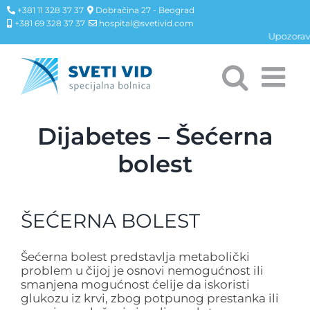
+381 11 328 37 37
Dobračina 27 - Beograd
+381 69 328 37 37
hospital@svetivid.com
Upozoravamo j
Skip
to
Dijabetes – Šećerna
content
bolest
ŠEĆERNA BOLEST
Šećerna bolest predstavlja metabolički
problem u čijoj je osnovi nemogućnost ili
smanjena mogućnost ćelije da iskoristi
glukozu iz krvi, zbog potpunog prestanka ili