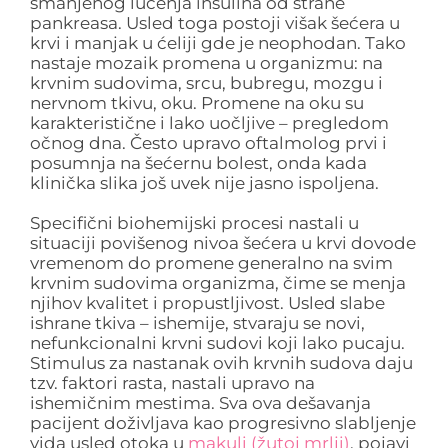
smanjenog lučenja insulina od strane
pankreasa. Usled toga postoji višak šećera u
krvi i manjak u ćeliji gde je neophodan. Tako
nastaje mozaik promena u organizmu: na
krvnim sudovima, srcu, bubregu, mozgu i
nervnom tkivu, oku. Promene na oku su
karakteristične i lako uočljive – pregledom
očnog dna. Često upravo oftalmolog prvi i
posumnja na šećernu bolest, onda kada
klinička slika još uvek nije jasno ispoljena.
Specifični biohemijski procesi nastali u
situaciji povišenog nivoa šećera u krvi dovode
vremenom do promene generalno na svim
krvnim sudovima organizma, čime se menja
njihov kvalitet i propustljivost. Usled slabe
ishrane tkiva – ishemije, stvaraju se novi,
nefunkcionalni krvni sudovi koji lako pucaju.
Stimulus za nastanak ovih krvnih sudova daju
tzv. faktori rasta, nastali upravo na
ishemičnim mestima. Sva ova dešavanja
pacijent doživljava kao progresivno slabljenje
vida usled otoka u
makuli (žutoj mrlji)
, pojavi