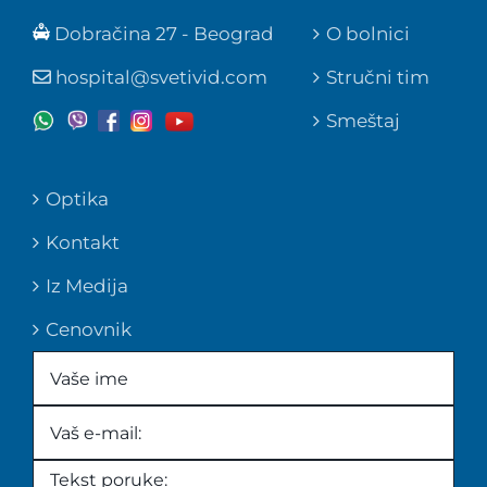
Dobračina 27 - Beograd
O bolnici
hospital@svetivid.com
Stručni tim
Smeštaj
Optika
Kontakt
Iz Medija
Cenovnik