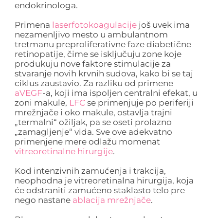
endokrinologa.
Primena
laserfotokoagulacije
još uvek ima
nezamenljivo mesto u ambulantnom
tretmanu preproliferativne faze diabetične
retinopatije, čime se isključuju zone koje
produkuju nove faktore stimulacije za
stvaranje novih krvnih sudova, kako bi se taj
ciklus zaustavio. Za razliku od primene
aVEGF
-a, koji ima ispoljen centralni efekat, u
zoni makule,
LFC
se primenjuje po periferiji
mrežnjače i oko makule, ostavlja trajni
„termalni“ ožiljak, pa se oseti prolazno
„zamagljenje“ vida. Sve ove adekvatno
primenjene mere odlažu momenat
vitreoretinalne hirurgije
.
Kod intenzivnih zamućenja i trakcija,
neophodna je vitreoretinalna hirurgija, koja
će odstraniti zamućeno staklasto telo pre
nego nastane
ablacija mrežnjače
.