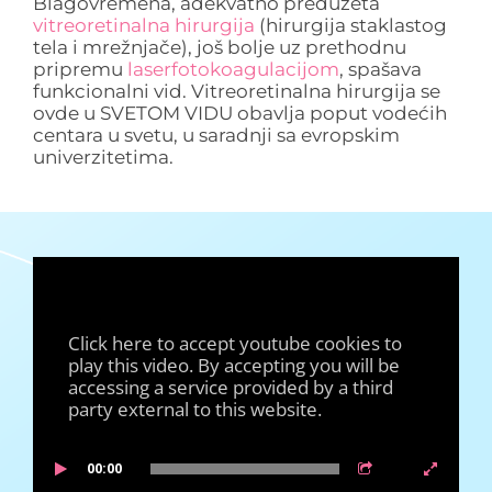
Blagovremena, adekvatno preduzeta
vitreoretinalna hirurgija
(hirurgija staklastog
tela i mrežnjače), još bolje uz prethodnu
pripremu
laserfotokoagulacijom
, spašava
funkcionalni vid. Vitreoretinalna hirurgija se
ovde u SVETOM VIDU obavlja poput vodećih
centara u svetu, u saradnji sa evropskim
univerzitetima.
Click here to accept youtube cookies to
play this video. By accepting you will be
accessing a service provided by a third
party external to this website.
00:00